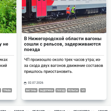
В Нижегородской области вагоны
у не
сошли с рельсов, задерживаются
поезда
иках
ЧП произошло около трех часов утра; из-
ский
за схода двух вагонов движение составов
пришлось приостановить.
02.07.2026
ТРАВА
ВАГОНЫ
ЗАДЕРЖКА
ПОЕЗД
РЕЛЬСЫ
ЧП