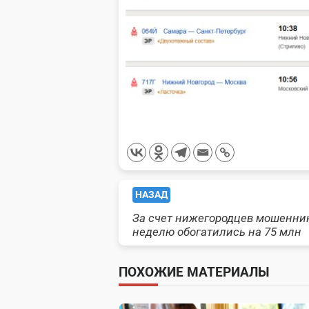
<span
НАЗАД
За счет нижегородцев мошенни
class="nav-
неделю обогатились на 75 млн
subtitle
ПОХОЖИЕ МАТЕРИАЛЫ
screen-