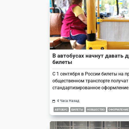
reader-
text">Page</span>
В автобусах начнут давать д
билеты
С 1 сентября в России билеты на п
общественном транспорте получат
стандартизированное оформление
4 Часа Назад
АВТОБУС
БИЛЕТЫ
НОВШЕСТВО
ОФОРМЛЕНИЕ