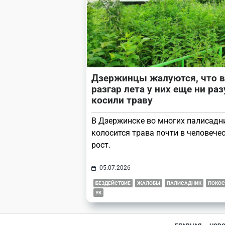
Дзержинцы жалуются, что в
разгар лета у них еще ни раз
косили траву
В Дзержинске во многих палисадн
колосится трава почти в человече
рост.
05.07.2026
БЕЗДЕЙСТВИЕ
ЖАЛОБЫ
ПАЛИСАДНИК
ПОКОС
УК