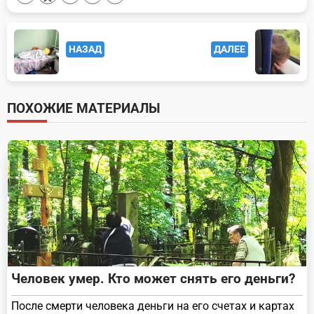
<span
НАЗАД
ДАЛЕЕ
class="nav-
subtitle
screen-
ПОХОЖИЕ МАТЕРИАЛЫ
reader-
text">Page</span>
Человек умер. Кто может снять его деньги?
После смерти человека деньги на его счетах и картах