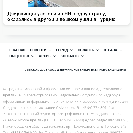
ГЛАВНАЯ
НОВОСТИ
ГОРОД
ОБЛАСТЬ
СТРАНА
ОБЩЕСТВО
АРХИВ
КОНТАКТЫ
DZER.RU © 2008 - 2026 ДЗЕРЖИНСКОЕ ВРЕМЯ. ВСЕ ПРАВА ЗАЩИЩЕНЫ
© Средство массовой информации сетевое издание «Дзержинское
время» 16+ Зарегистрировано Федеральной службой по надзору в
сфере связи, информационных технологий и массовых коммуникаций.
Свидетельство о регистрации СМИ серия Эл № ФС 77 - 80141от
22.01.2021. Главный редактор: Митрофанова Е. Г. Учредитель: ООО
«Дзержинское время» (ОГРН 1165249050284) Адрес редакции: 606025,
Нижегородская обл., г. Дзержинск, пр-т Циолковского, д. 15, офис 342
Тел. (8313)25-61-26, Эл. Почта: dv@dzer.ru Адрес учредителя: 606025,