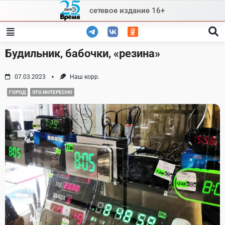
Skip
сетевое издание 16+
to
content
Будильник, бабочки, «резина»
07.03.2023
Наш корр.
ГОРОД
ЭТО ИНТЕРЕСНО