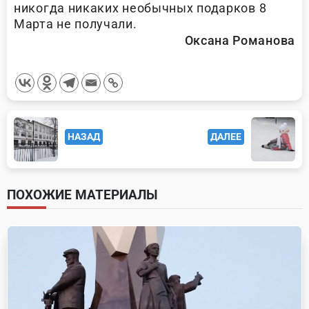
никогда никаких необычных подарков 8
Марта не получали.
Оксана Романова
<span
НАЗАД
ДАЛЕЕ
class="nav-
subtitle
screen-
ПОХОЖИЕ МАТЕРИАЛЫ
reader-
text">Page</span>