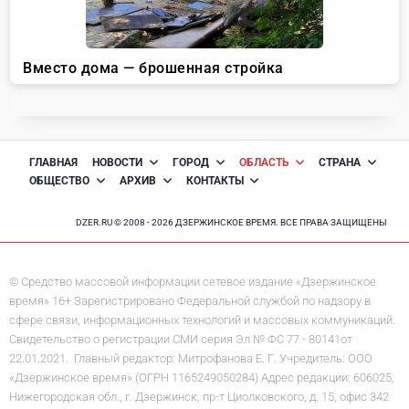
ГЛАВНАЯ
НОВОСТИ
ГОРОД
ОБЛАСТЬ
СТРАНА
ОБЩЕСТВО
АРХИВ
КОНТАКТЫ
DZER.RU © 2008 - 2026 ДЗЕРЖИНСКОЕ ВРЕМЯ. ВСЕ ПРАВА ЗАЩИЩЕНЫ
© Средство массовой информации сетевое издание «Дзержинское
время» 16+ Зарегистрировано Федеральной службой по надзору в
сфере связи, информационных технологий и массовых коммуникаций.
Свидетельство о регистрации СМИ серия Эл № ФС 77 - 80141от
22.01.2021. Главный редактор: Митрофанова Е. Г. Учредитель: ООО
«Дзержинское время» (ОГРН 1165249050284) Адрес редакции: 606025,
Нижегородская обл., г. Дзержинск, пр-т Циолковского, д. 15, офис 342