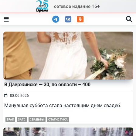
Skip
сетевое издание 16+
to
content
В Дзержинске — 30, по области – 400
08.06.2026
Минувшая суббота стала настоящим днем свадеб.
БРАК
ЗАГС
СВАДЬБЫ
СТАТИСТИКА