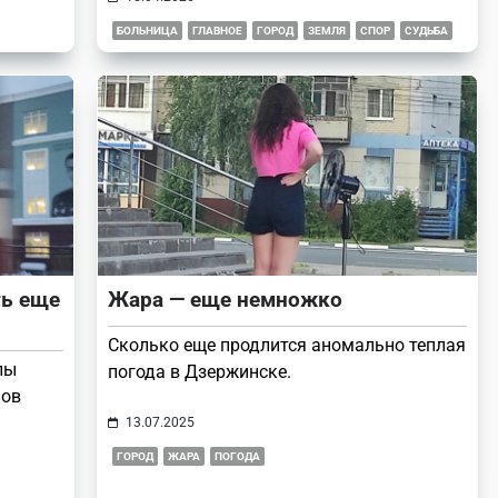
БОЛЬНИЦА
ГЛАВНОЕ
ГОРОД
ЗЕМЛЯ
СПОР
СУДЬБА
ть еще
Жара — еще немножко
Сколько еще продлится аномально теплая
лы
погода в Дзержинске.
нов
13.07.2025
ГОРОД
ЖАРА
ПОГОДА