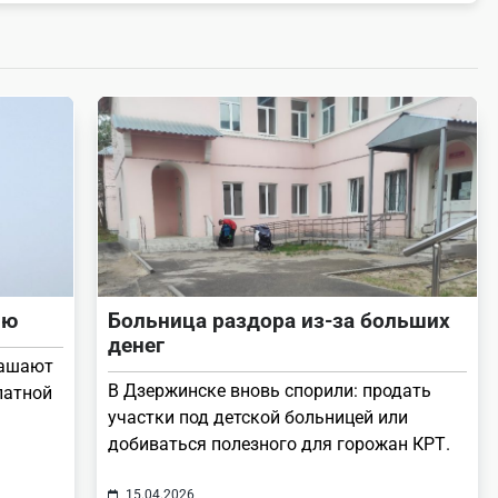
ию
Больница раздора из-за больших
денег
лашают
В Дзержинске вновь спорили: продать
латной
участки под детской больницей или
добиваться полезного для горожан КРТ.
15.04.2026