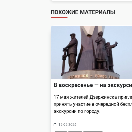
subtitle
ПОХОЖИЕ МАТЕРИАЛЫ
screen-
reader-
text">Page</span>
В воскресенье — на экскурс
17 мая жителей Дзержинска приг
принять участие в очередной бесп
экскурсии по городу.
15.05.2026