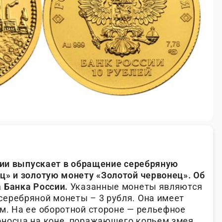
ссии выпускает в обращение серебряную
ц» и золотую монету «Золотой червонец». Об
 Банка России.
Указанные монеты являются
еребряной монеты – 3 рубля. Она имеет
м. На ее оборотной стороне — рельефное
носца на коне, поражающего копьем змея.