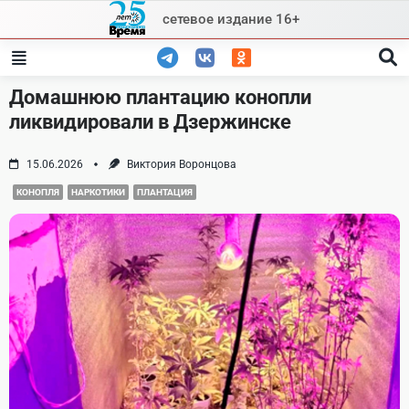
Skip
сетевое издание 16+
to
content
Домашнюю плантацию конопли
ликвидировали в Дзержинске
15.06.2026
Виктория Воронцова
КОНОПЛЯ
НАРКОТИКИ
ПЛАНТАЦИЯ