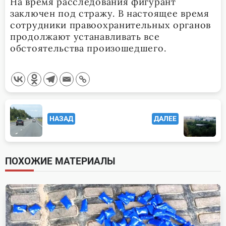
На время расследования фигурант
заключен под стражу. В настоящее время
сотрудники правоохранительных органов
продолжают устанавливать все
обстоятельства произошедшего.
<span
НАЗАД
ДАЛЕЕ
class="nav-
subtitle
screen-
ПОХОЖИЕ МАТЕРИАЛЫ
reader-
text">Page</span>