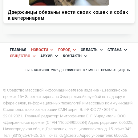
ГЛАВНАЯ
НОВОСТИ
ГОРОД
ОБЛАСТЬ
СТРАНА
ОБЩЕСТВО
АРХИВ
КОНТАКТЫ
DZER.RU © 2008 - 2026 ДЗЕРЖИНСКОЕ ВРЕМЯ. ВСЕ ПРАВА ЗАЩИЩЕНЫ
© Средство массовой информации сетевое издание «Дзержинское
время» 16+ Зарегистрировано Федеральной службой по надзору в
сфере связи, информационных технологий и массовых коммуникаций.
Свидетельство о регистрации СМИ серия Эл № ФС 77 - 80141от
22.01.2021. Главный редактор: Митрофанова Е. Г. Учредитель: ООО
«Дзержинское время» (ОГРН 1165249050284) Адрес редакции: 606025,
Нижегородская обл., г. Дзержинск, пр-т Циолковского, д. 15, офис 342
Тел. (8313)25-61-26, Эл. Почта: dv@dzer.ru Адрес учредителя: 606025,