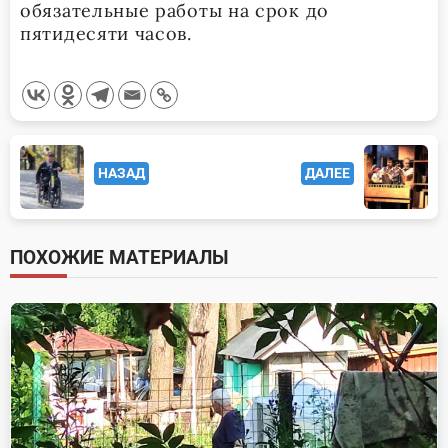
обязательные работы на срок до
пятидесяти часов.
<span
НАЗАД
ДАЛЕЕ
class="nav-
subtitle
screen-
ПОХОЖИЕ МАТЕРИАЛЫ
reader-
text">Page</span>