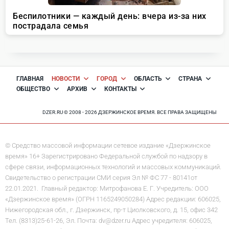
ГЛАВНАЯ
НОВОСТИ
ГОРОД
ОБЛАСТЬ
СТРАНА
ОБЩЕСТВО
АРХИВ
КОНТАКТЫ
DZER.RU © 2008 - 2026 ДЗЕРЖИНСКОЕ ВРЕМЯ. ВСЕ ПРАВА ЗАЩИЩЕНЫ
© Средство массовой информации сетевое издание «Дзержинское
время» 16+ Зарегистрировано Федеральной службой по надзору в
сфере связи, информационных технологий и массовых коммуникаций.
Свидетельство о регистрации СМИ серия Эл № ФС 77 - 80141от
22.01.2021. Главный редактор: Митрофанова Е. Г. Учредитель: ООО
«Дзержинское время» (ОГРН 1165249050284) Адрес редакции: 606025,
Нижегородская обл., г. Дзержинск, пр-т Циолковского, д. 15, офис 342
Тел. (8313)25-61-26, Эл. Почта: dv@dzer.ru Адрес учредителя: 606025,