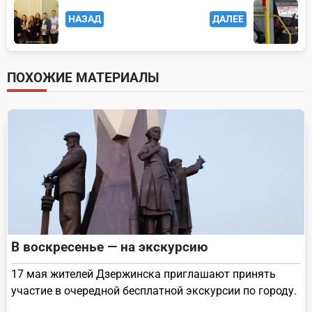
<span
НАЗАД
ДАЛЕЕ
class="nav-
subtitle
screen-
ПОХОЖИЕ МАТЕРИАЛЫ
reader-
text">Page</span>
В воскресенье — на экскурсию
17 мая жителей Дзержинска приглашают принять
участие в очередной бесплатной экскурсии по городу.