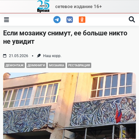
Skip
сетевое издание 16+
to
content
Если мозаику снимут, ее больше никто
не увидит
21.05.2026
Наш корр.
ДЕМОНТАЖ
ДОМКНИГИ
МОЗАИКА
РЕСТАВРАЦИЯ