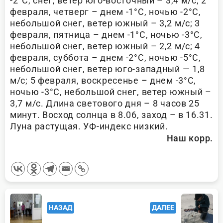
-2°С, снег, ветер юго-восточный – 3,4 м/с; 2
февраля, четверг – днем -1°С, ночью -2°С,
небольшой снег, ветер южный – 3,2 м/с; 3
февраля, пятница – днем -1°С, ночью -3°С,
небольшой снег, ветер южный – 2,2 м/с; 4
февраля, суббота – днем -2°С, ночью -5°С,
небольшой снег, ветер юго-западный — 1,8
м/с; 5 февраля, воскресенье – днем -3°С,
ночью -3°С, небольшой снег, ветер южный –
3,7 м/с. Длина светового дня – 8 часов 25
минут. Восход солнца в 8.06, заход – в 16.31.
Луна растущая. УФ-индекс низкий.
Наш корр.
<span
НАЗАД
ДАЛЕЕ
class="nav-