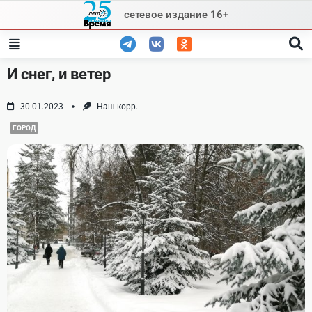
Skip
сетевое издание 16+
to
content
И снег, и ветер
30.01.2023
Наш корр.
ГОРОД