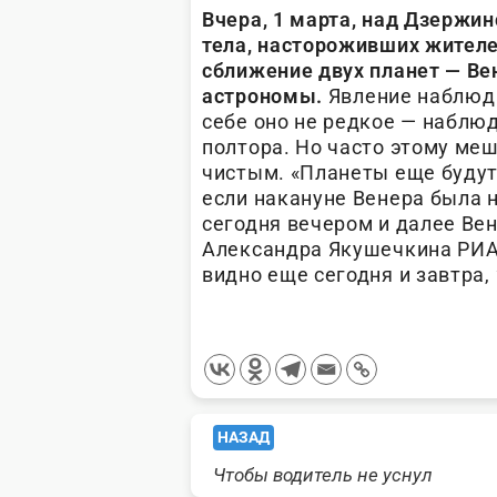
Вчера, 1 марта, над Дзержи
тела, настороживших жителе
сближение двух планет — Ве
астрономы.
Явление наблюда
себе оно не редкое — наблюд
полтора. Но часто этому меш
чистым. «Планеты еще будут 
если накануне Венера была н
сегодня вечером и далее Ве
Александра Якушечкина РИА 
видно еще сегодня и завтра, 
<span
НАЗАД
Чтобы водитель не уснул
class="nav-