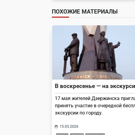
subtitle
ПОХОЖИЕ МАТЕРИАЛЫ
screen-
reader-
text">Page</span>
В воскресенье — на экскурс
17 мая жителей Дзержинска приг
принять участие в очередной бесп
экскурсии по городу.
15.05.2026