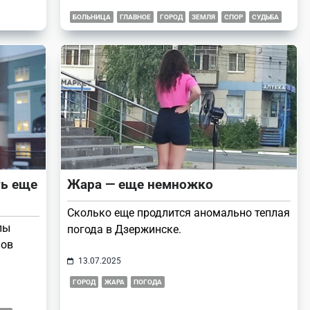
БОЛЬНИЦА
ГЛАВНОЕ
ГОРОД
ЗЕМЛЯ
СПОР
СУДЬБА
ть еще
Жара — еще немножко
Сколько еще продлится аномально теплая
лы
погода в Дзержинске.
нов
13.07.2025
ГОРОД
ЖАРА
ПОГОДА