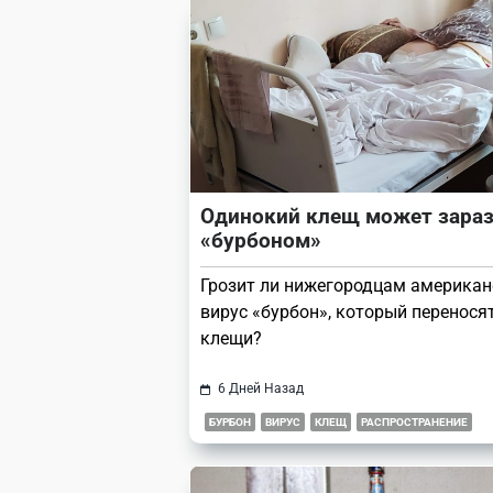
Одинокий клещ может зара
«бурбоном»
Грозит ли нижегородцам американ
вирус «бурбон», который перенося
клещи?
6 Дней Назад
БУРБОН
ВИРУС
КЛЕЩ
РАСПРОСТРАНЕНИЕ