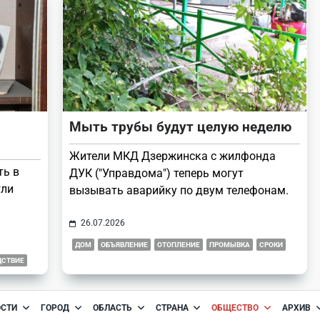
Мыть трубы будут целую неделю
Жители МКД Дзержинска с жилфонда
ть в
ДУК ("Управдома") теперь могут
гли
вызывать аварийку по двум телефонам.
26.07.2026
ДОМ
ОБЪЯВЛЕНИЕ
ОТОПЛЕНИЕ
ПРОМЫВКА
СРОКИ
ДСТВИЕ
ОСТИ
ГОРОД
ОБЛАСТЬ
СТРАНА
ОБЩЕСТВО
АРХИВ