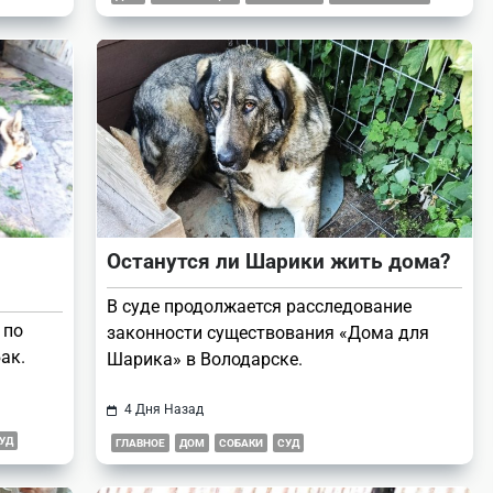
Останутся ли Шарики жить дома?
В суде продолжается расследование
 по
законности существования «Дома для
ак.
Шарика» в Володарске.
4 Дня Назад
УД
ГЛАВНОЕ
ДОМ
СОБАКИ
СУД