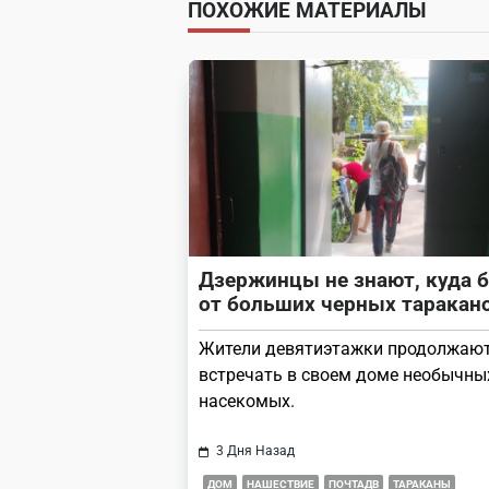
ПОХОЖИЕ МАТЕРИАЛЫ
screen-
reader-
text">Page</span>
Дзержинцы не знают, куда 
от больших черных таракан
Жители девятиэтажки продолжаю
встречать в своем доме необычны
насекомых.
3 Дня Назад
ДОМ
НАШЕСТВИЕ
ПОЧТАДВ
ТАРАКАНЫ