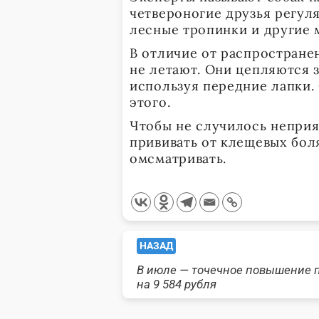
четвероногие друзья регул
лесные тропинки и другие м
В отличие от распростране
не летают. Они цепляются 
используя передние лапки.
этого.
Чтобы не случилось непри
прививать от клещевых бол
омсматривать.
<span
НАЗАД
В июле — точечное повышение 
class="nav-
на 9 584 рубля
subtitle