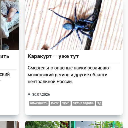
зить
Каракурт — уже тут
Смертельно опасные пауки осваивают
ский
московский регион и другие области
т
центральной России.
30.07.2026
ОПАСНОСТЬ
ПАУК
УКУС
ЧЕРНАЯВДОВА
ЯД