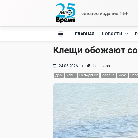
Skip
to
сетевое издание 16+
content
ГЛАВНАЯ
НОВОСТИ
Г
Клещи обожают со
24.06.2026
Наш корр.
ДОМ
КЛЕЩ
НАПАДЕНИЕ
СОБАКА
УКУС
ЧЕЛ