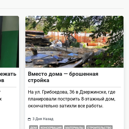
бежать
Вместо дома — брошенная
ов
стройка
т
На ул. Грибоедова, 36 в Дзержинске, где
х
планировали построить 8-этажный дом,
окончательно затихли все работы.
3 Дня Назад
ДОМ
КОНСЕРВАЦИЯ
МАТЕРИАЛЫ
СТРОИТЕЛЬСТВО