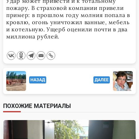
Удар может привести и к тотальному
пожару. В страховой компании привели
пример: в прошлом году молния попала в
кровлю, огонь уничтожил ванные, мебель
и котельную. Ущерб оценили почти в два
миллиона рублей.
<span
НАЗАД
ДАЛЕЕ
class="nav-
subtitle
screen-
ПОХОЖИЕ МАТЕРИАЛЫ
reader-
text">Page</span>