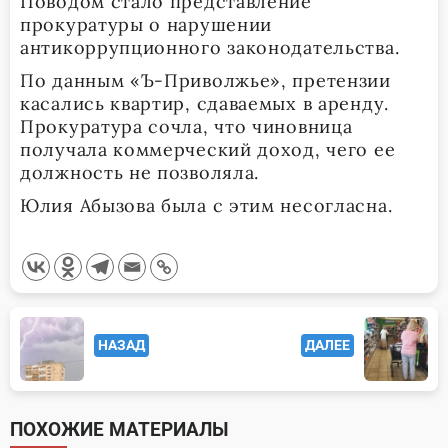
Поводом стало представление
прокуратуры о нарушении
антикоррупционного законодательства.
По данным «Ъ-Приволжье», претензии
касались квартир, сдаваемых в аренду.
Прокуратура сочла, что чиновница
получала коммерческий доход, чего ее
должность не позволяла.
Юлия Абызова была с этим несогласна.
<span
НАЗАД
ДАЛЕЕ
class="nav-
subtitle
screen-
ПОХОЖИЕ МАТЕРИАЛЫ