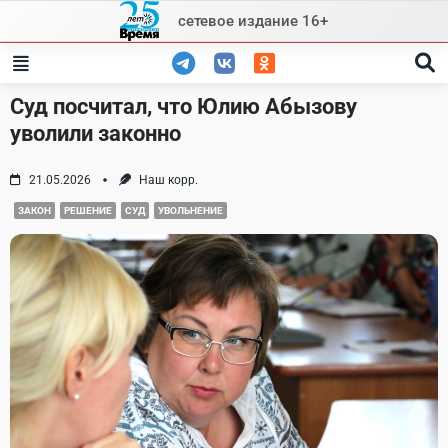
Skip
сетевое издание 16+
to
content
Суд посчитал, что Юлию Абызову
уволили законно
21.05.2026
Наш корр.
ЗАКОН
РЕШЕНИЕ
СУД
УВОЛЬНЕНИЕ