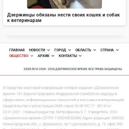
ГЛАВНАЯ
НОВОСТИ
ГОРОД
ОБЛАСТЬ
СТРАНА
ОБЩЕСТВО
АРХИВ
КОНТАКТЫ
DZER.RU © 2008 - 2026 ДЗЕРЖИНСКОЕ ВРЕМЯ. ВСЕ ПРАВА ЗАЩИЩЕНЫ
© Средство массовой информации сетевое издание «Дзержинское
время» 16+ Зарегистрировано Федеральной службой по надзору в
сфере связи, информационных технологий и массовых коммуникаций.
Свидетельство о регистрации СМИ серия Эл № ФС 77 - 80141от
22.01.2021. Главный редактор: Митрофанова Е. Г. Учредитель: ООО
«Дзержинское время» (ОГРН 1165249050284) Адрес редакции: 606025,
Нижегородская обл., г. Дзержинск, пр-т Циолковского, д. 15, офис 342