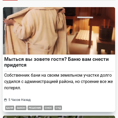
reader-
text">Page</span>
Мыться вы зовете гостя? Баню вам снести
придется
Собственник бани на своем земельном участке долго
судился с администрацией района, но строение все же
потерял.
5 Часов Назад
БАНЯ
ЗАКОН
РЕШЕНИЕ
СНОС
СУД