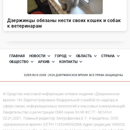
ГЛАВНАЯ
НОВОСТИ
ГОРОД
ОБЛАСТЬ
СТРАНА
ОБЩЕСТВО
АРХИВ
КОНТАКТЫ
DZER.RU © 2008 - 2026 ДЗЕРЖИНСКОЕ ВРЕМЯ. ВСЕ ПРАВА ЗАЩИЩЕНЫ
© Средство массовой информации сетевое издание «Дзержинское
время» 16+ Зарегистрировано Федеральной службой по надзору в
сфере связи, информационных технологий и массовых коммуникаций.
Свидетельство о регистрации СМИ серия Эл № ФС 77 - 80141от
22.01.2021. Главный редактор: Митрофанова Е. Г. Учредитель: ООО
«Дзержинское время» (ОГРН 1165249050284) Адрес редакции: 606025,