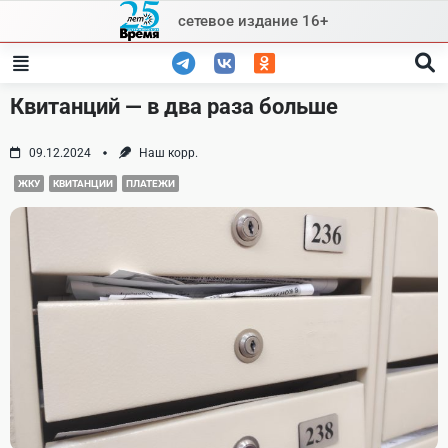
Skip
сетевое издание 16+
to
content
Квитанций — в два раза больше
09.12.2024
Наш корр.
ЖКУ
КВИТАНЦИИ
ПЛАТЕЖИ