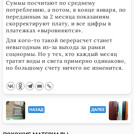
Суммы посчитают по среднему
потреблению, а потом, в конце января, по
переданным за 2 месяца показаниям
скорректируют плату, и все цифры в
платежках «выровняются».
Для кого-то такой перерасчет станет
невыгодным из-за выхода за рамки
соцнормы. Но у тех, кто каждый месяц
тратит воды и света примерно одинаково,
по большому счету ничего не изменится.
<span
НАЗАД
ДАЛЕЕ
class="nav-
subtitle
screen-