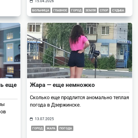
15.04.2026
БОЛЬНИЦА
ГЛАВНОЕ
ГОРОД
ЗЕМЛЯ
СПОР
СУДЬБА
ть еще
Жара — еще немножко
Сколько еще продлится аномально теплая
лы
погода в Дзержинске.
нов
13.07.2025
ГОРОД
ЖАРА
ПОГОДА