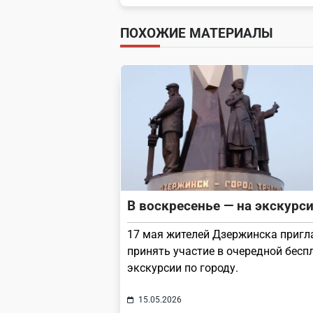
class="nav-
subtitle
ПОХОЖИЕ МАТЕРИАЛЫ
screen-
reader-
text">Page</span>
В воскресенье — на экскурс
17 мая жителей Дзержинска приг
принять участие в очередной бесп
экскурсии по городу.
15.05.2026