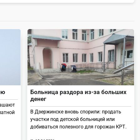
ию
Больница раздора из-за больших
денег
лашают
В Дзержинске вновь спорили: продать
латной
участки под детской больницей или
добиваться полезного для горожан КРТ.