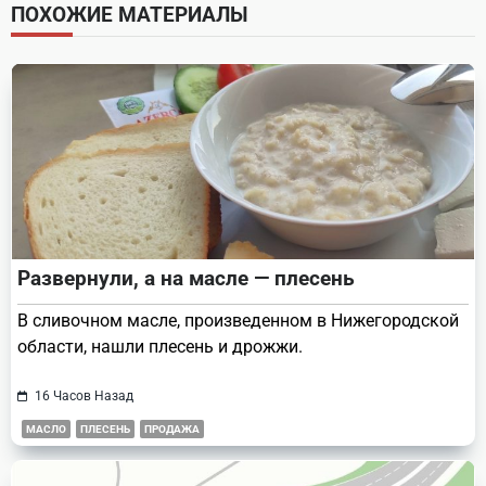
screen-
ПОХОЖИЕ МАТЕРИАЛЫ
reader-
text">Page</span>
Развернули, а на масле — плесень
В сливочном масле, произведенном в Нижегородской
области, нашли плесень и дрожжи.
16 Часов Назад
МАСЛО
ПЛЕСЕНЬ
ПРОДАЖА