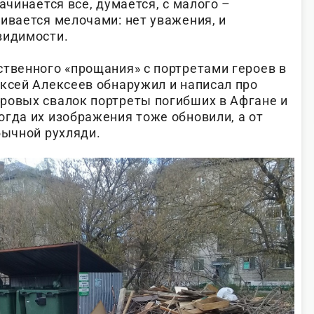
ачинается все, думается, с малого –
ивается мелочами: нет уважения, и
видимости.
ственного «прощания» с портретами героев в
ексей Алексеев обнаружил и написал про
ровых свалок портреты погибших в Афгане и
огда их изображения тоже обновили, а от
бычной рухляди.