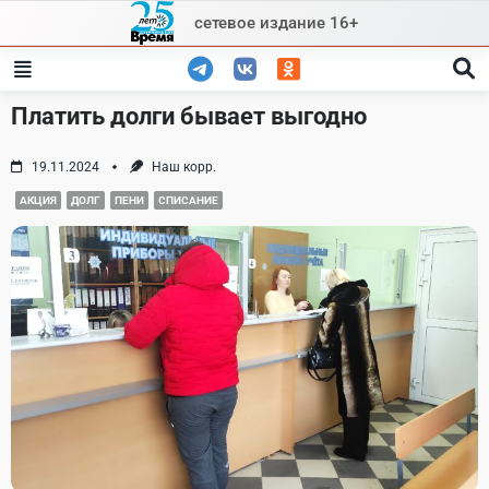
Skip
сетевое издание 16+
to
content
Платить долги бывает выгодно
19.11.2024
Наш корр.
АКЦИЯ
ДОЛГ
ПЕНИ
СПИСАНИЕ