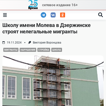
Skip
сетевое издание 16+
to
content
Школу имени Молева в Дзержинске
строят нелегальные мигранты
19.11.2024
Виктория Воронцова
МИГРАНТЫ
НАРУШЕНИЯ
СТРОЙКА
ШКОЛА