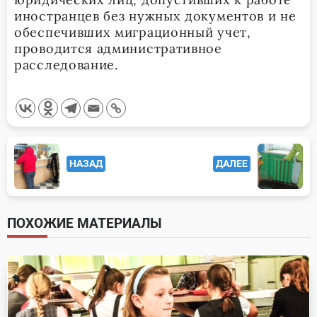
иностранцев без нужных документов и не
обеспечивших миграционный учет,
проводится административное
расследование.
<span
НАЗАД
ДАЛЕЕ
class="nav-
subtitle
screen-
ПОХОЖИЕ МАТЕРИАЛЫ
reader-
text">Page</span>