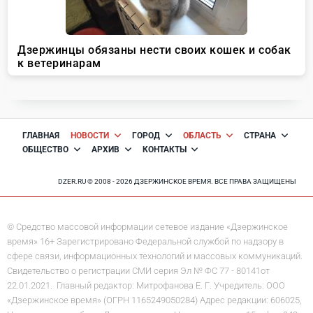
ГЛАВНАЯ
НОВОСТИ
ГОРОД
ОБЛАСТЬ
СТРАНА
ОБЩЕСТВО
АРХИВ
КОНТАКТЫ
DZER.RU © 2008 - 2026 ДЗЕРЖИНСКОЕ ВРЕМЯ. ВСЕ ПРАВА ЗАЩИЩЕНЫ
© Средство массовой информации сетевое издание «Дзержинское
время» 16+ Зарегистрировано Федеральной службой по надзору в
сфере связи, информационных технологий и массовых коммуникаций.
Свидетельство о регистрации СМИ серия Эл № ФС 77 - 80141от
22.01.2021. Главный редактор: Митрофанова Е. Г. Учредитель: ООО
«Дзержинское время» (ОГРН 1165249050284) Адрес редакции: 606025,