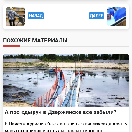
<span
НАЗАД
ДАЛЕЕ
class="nav-
subtitle
screen-
ПОХОЖИЕ МАТЕРИАЛЫ
reader-
text">Page</span>
А про «дыру» в Дзержинске все забыли?
В Нижегородской области попытаются ликвидировать
мазутохранилище и пруды кислых гудронов.