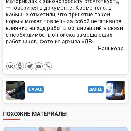
материалах к законопроекту отсутствует»,
— говорится в документе. Кроме того, в
кабмине отметили, что принятие такой
нормы может повлечь за собой негативное
влияние на ход работы организаций в связи
с необходимостью поиска замещающих
работников. Фото из архива «ДВ»
Наш корр.
<span
НАЗАД
ДАЛЕЕ
class="nav-
subtitle
screen-
ПОХОЖИЕ МАТЕРИАЛЫ
reader-
text">Page</span>