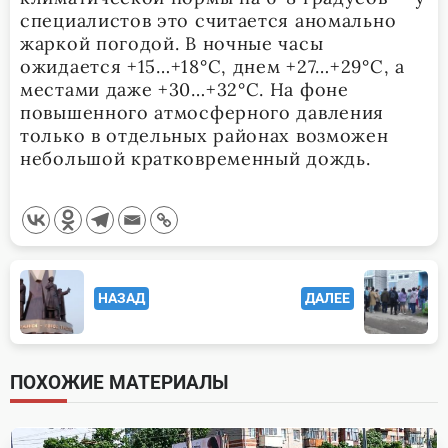
специалистов это считается аномально
жаркой погодой. В ночные часы
ожидается +15…+18°С, днем +27…+29°С, а
местами даже +30…+32°С. На фоне
повышенного атмосферного давления
только в отдельных районах возможен
небольшой кратковременный дождь.
<span
НАЗАД
ДАЛЕЕ
class="nav-
subtitle
screen-
ПОХОЖИЕ МАТЕРИАЛЫ
reader-
text">Page</span>