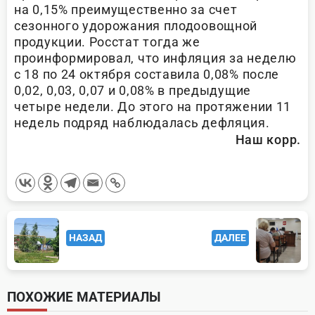
на 0,15% преимущественно за счет
сезонного удорожания плодоовощной
продукции. Росстат тогда же
проинформировал, что инфляция за неделю
с 18 по 24 октября составила 0,08% после
0,02, 0,03, 0,07 и 0,08% в предыдущие
четыре недели. До этого на протяжении 11
недель подряд наблюдалась дефляция.
Наш корр.
<span
НАЗАД
ДАЛЕЕ
class="nav-
subtitle
screen-
ПОХОЖИЕ МАТЕРИАЛЫ
reader-