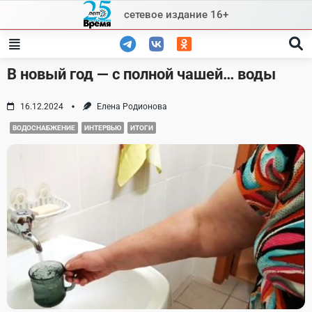
Skip
сетевое издание 16+
to
content
В новый год — с полной чашей… воды
16.12.2024
Елена Родионова
ВОДОСНАБЖЕНИЕ
ИНТЕРВЬЮ
ИТОГИ