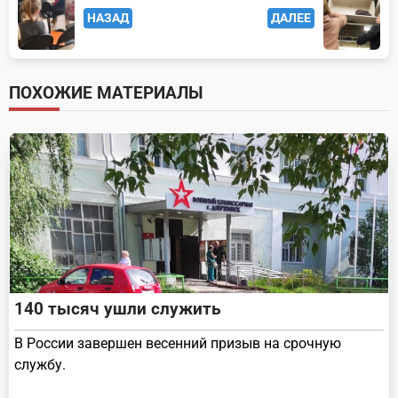
НАЗАД
ДАЛЕЕ
class="nav-
subtitle
screen-
ПОХОЖИЕ МАТЕРИАЛЫ
reader-
text">Page</span>
140 тысяч ушли служить
В России завершен весенний призыв на срочную
службу.