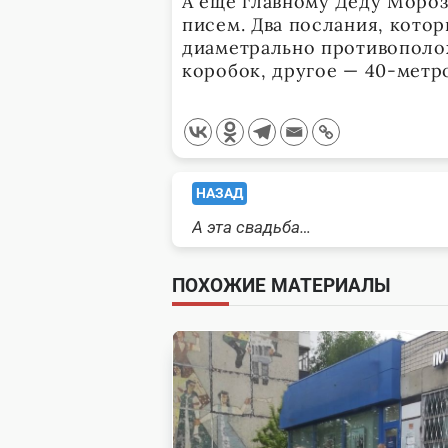
А ещё главному Деду Мороз
писем. Два послания, кото
диаметрально противополо
коробок, другое — 40-метр
<span
НАЗАД
А эта свадьба…
class="nav-
subtitle
ПОХОЖИЕ МАТЕРИАЛЫ
screen-
reader-
text">Page</span>