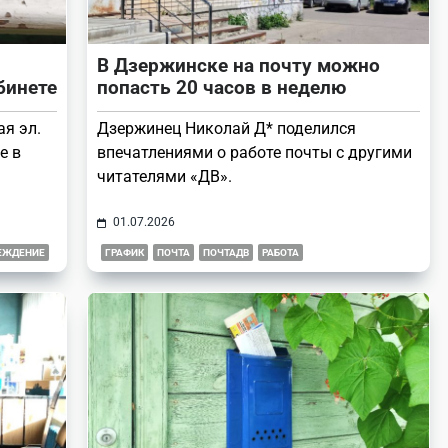
В Дзержинске на почту можно
бинете
попасть 20 часов в неделю
я эл.
Дзержинец Николай Д* поделился
е в
впечатлениями о работе почты с другими
читателями «ДВ».
01.07.2026
ЕЖДЕНИЕ
ГРАФИК
ПОЧТА
ПОЧТАДВ
РАБОТА