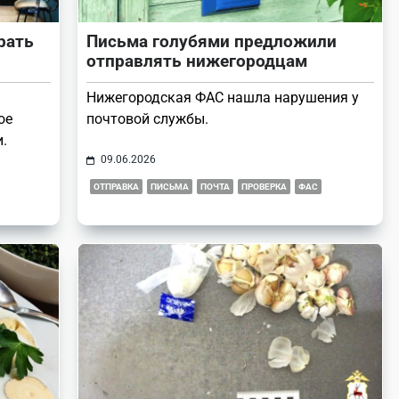
рать
Письма голубями предложили
отправлять нижегородцам
ы
Нижегородская ФАС нашла нарушения у
ое
почтовой службы.
.
09.06.2026
ОТПРАВКА
ПИСЬМА
ПОЧТА
ПРОВЕРКА
ФАС