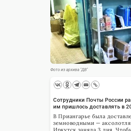
Фото из архива "ДВ"
Сотрудники Почты России р
им пришлось доставлять в 20
В Приангарье была доставл
земноводными — аксолотлям
Иркутск заняла 3 дня. Чтоб