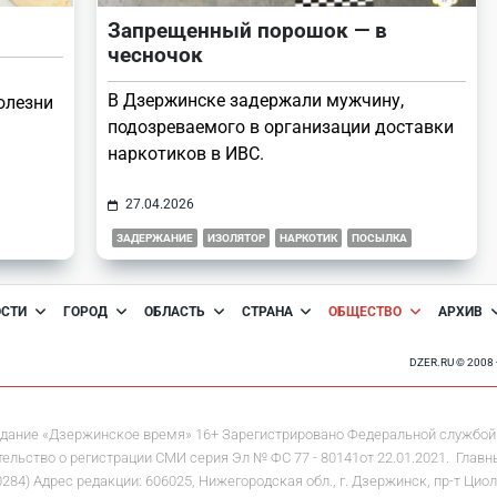
Запрещенный порошок — в
чесночок
В Дзержинске задержали мужчину,
олезни
подозреваемого в организации доставки
наркотиков в ИВС.
27.04.2026
ЗАДЕРЖАНИЕ
ИЗОЛЯТОР
НАРКОТИК
ПОСЫЛКА
ОСТИ
ГОРОД
ОБЛАСТЬ
СТРАНА
ОБЩЕСТВО
АРХИВ
DZER.RU © 200
дание «Дзержинское время» 16+ Зарегистрировано Федеральной службой 
льство о регистрации СМИ серия Эл № ФС 77 - 80141от 22.01.2021. Главны
 Адрес редакции: 606025, Нижегородская обл., г. Дзержинск, пр-т Циолков