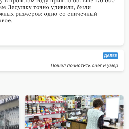
у в прошлом году пришло больше 170 000
рые Дедушку точно удивили, были
жных размеров: одно со спичечный
овое.
ДАЛЕЕ
Пошел почистить снег и умер