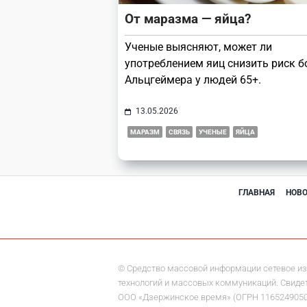
От маразма — яйца?
Ученые выясняют, может ли
употреблением яиц снизить риск б
Альцгеймера у людей 65+.
13.05.2026
МАРАЗМ
СВЯЗЬ
УЧЕНЫЕ
ЯЙЦА
ГЛАВНАЯ
НОВ
© Средство массовой информации сетевое из
технологий и массовых коммуникаций. Свидете
ООО «Дзержинское время» (ОГРН 1165249050284)