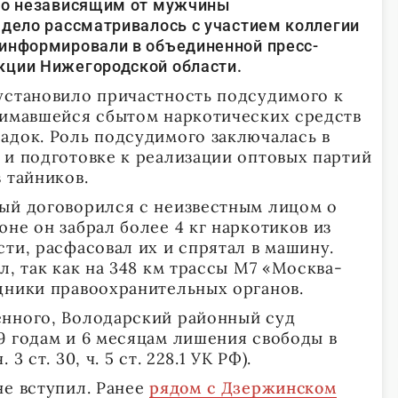
 по независящим от мужчины
 дело рассматривалось с участием коллегии
оинформировали в объединенной пресс-
кции Нижегородской области.
установило причастность подсудимого к
нимавшейся сбытом наркотических средств
адок. Роль подсудимого заключалась в
 и подготовке к реализации оптовых партий
 тайников.
ый договорился с неизвестным лицом о
не он забрал более 4 кг наркотиков из
ти, расфасовал их и спрятал в машину.
л, так как на 348 км трассы М7 «Москва-
дники правоохранительных органов.
енного, Володарский районный суд
9 годам и 6 месяцам лишения свободы в
 ст. 30, ч. 5 ст. 228.1 УК РФ).
не вступил. Ранее
рядом с Дзержинском