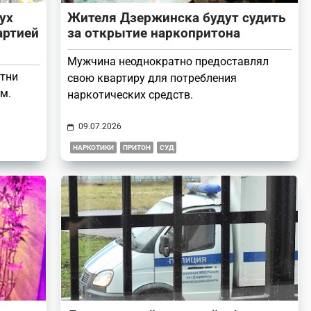
ух
Жителя Дзержинска будут судить
артией
за открытие наркопритона
Мужчина неоднократно предоставлял
отни
свою квартиру для потребления
м.
наркотических средств.
09.07.2026
НАРКОТИКИ
ПРИТОН
СУД