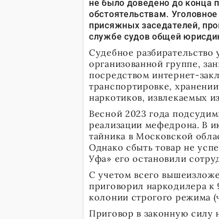
не было доведено до конца
обстоятельствам. Уголовное
присяжных заседателей, пр
службе судов общей юрисди
Судебное разбирательство 
организованной группе, за
посредством интернет-закл
транспортировке, хранении
наркотиков, извлекаемых из
Весной 2023 года подсудим
реализации мефедрона. В ию
тайника в Московской облас
Однако сбыть товар не успе
Уфа» его остановили сотру
С учетом всего вышеизлож
приговорил наркодилера к 
колонии строгого режима (ч. 3
Приговор в законную силу 