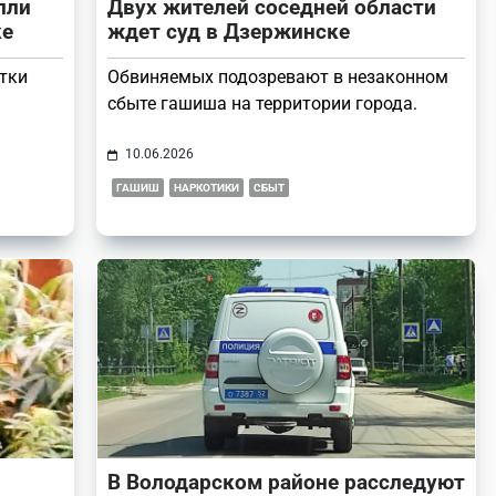
пли
Двух жителей соседней области
ке
ждет суд в Дзержинске
тки
Обвиняемых подозревают в незаконном
сбыте гашиша на территории города.
10.06.2026
ГАШИШ
НАРКОТИКИ
СБЫТ
В Володарском районе расследуют