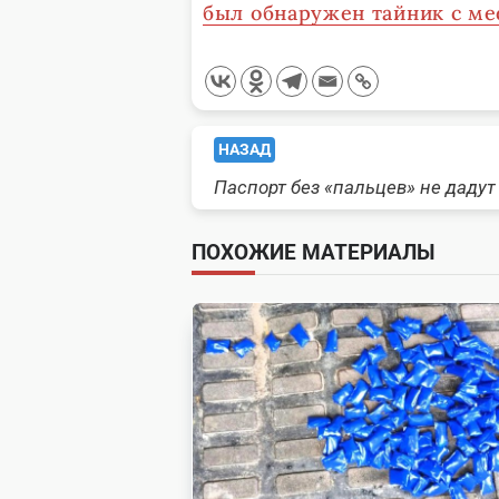
был обнаружен тайник с м
<span
НАЗАД
Паспорт без «пальцев» не дадут
class="nav-
subtitle
ПОХОЖИЕ МАТЕРИАЛЫ
screen-
reader-
text">Page</span>