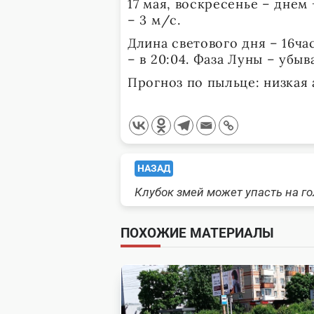
17 мая, воскресенье – днем
– 3 м/с.
Длина светового дня – 16ча
– в 20:04. Фаза Луны – убы
Прогноз по пыльце: низкая 
<span
НАЗАД
Клубок змей может упасть на го
class="nav-
subtitle
ПОХОЖИЕ МАТЕРИАЛЫ
screen-
reader-