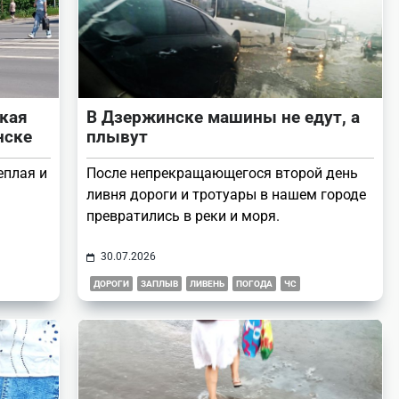
акая
В Дзержинске машины не едут, а
нске
плывут
еплая и
После непрекращающегося второй день
ливня дороги и тротуары в нашем городе
превратились в реки и моря.
30.07.2026
ДОРОГИ
ЗАПЛЫВ
ЛИВЕНЬ
ПОГОДА
ЧС