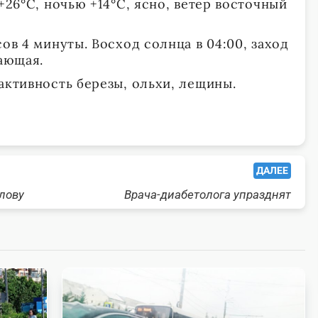
 +26°С, ночью +14°С, ясно, ветер восточный
сов 4 минуты. Восход солнца в 04:00, заход
вающая.
активность березы, ольхи, лещины.
ДАЛЕЕ
лову
Врача-диабетолога упразднят