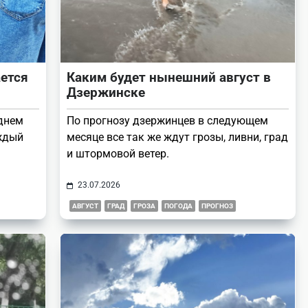
ается
Каким будет нынешний август в
Дзержинске
днем
По прогнозу дзержинцев в следующем
аждый
месяце все так же ждут грозы, ливни, град
и штормовой ветер.
23.07.2026
АВГУСТ
ГРАД
ГРОЗА
ПОГОДА
ПРОГНОЗ