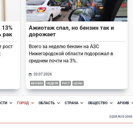
а 13%
Ажиотаж спал, но бензин так и
ь рак
дорожает
т рост
Всего за неделю бензин на АЗС
х
Нижегородской области подорожал в
среднем почти на 3%.
20.07.2026
БЕНЗИН
НЕДЕЛЯ
РОСТ
ЦЕНЫ
ОСТИ
ГОРОД
ОБЛАСТЬ
СТРАНА
ОБЩЕСТВО
АРХИВ
DZER.RU © 200