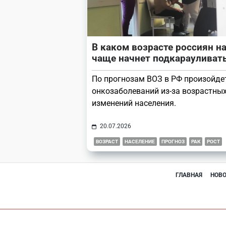
В каком возрасте россиян н
чаще начнет подкарауливат
По прогнозам ВОЗ в РФ произойде
онкозаболеваний из-за возрастны
изменений населения.
20.07.2026
ВОЗРАСТ
НАСЕЛЕНИЕ
ПРОГНОЗ
РАК
РОСТ
ГЛАВНАЯ
НОВ