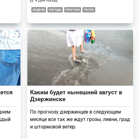
4 Дня Назад
НЕДЕЛЯ
ПОГОДА
ПРОГНОЗ
ТЕПЛО
ается
Каким будет нынешний август в
Дзержинске
днем
По прогнозу дзержинцев в следующем
аждый
месяце все так же ждут грозы, ливни, град
и штормовой ветер.