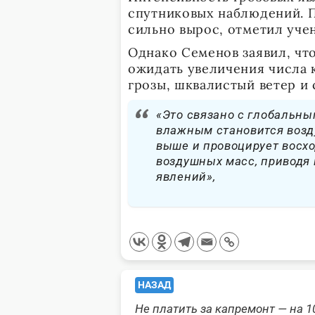
спутниковых наблюдений. П
сильно вырос, отметил уче
Однако Семенов заявил, чт
ожидать увеличения числа 
грозы, шквалистый ветер и
«Это связано с глобальны
влажным становится возду
выше и провоцирует восх
воздушных масс, приводя
явлений»,
<span
НАЗАД
Не платить за капремонт — на 1