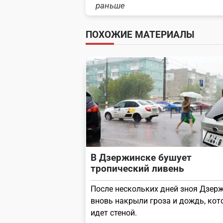
class="nav-
раньше
subtitle
ПОХОЖИЕ МАТЕРИАЛЫ
screen-
reader-
text">Page</span>
В Дзержинске бушует
тропический ливень
После нескольких дней зноя Дзер
вновь накрыли гроза и дождь, ко
идет стеной.