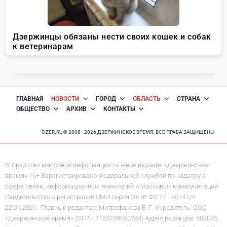
ГЛАВНАЯ
НОВОСТИ
ГОРОД
ОБЛАСТЬ
СТРАНА
ОБЩЕСТВО
АРХИВ
КОНТАКТЫ
DZER.RU © 2008 - 2026 ДЗЕРЖИНСКОЕ ВРЕМЯ. ВСЕ ПРАВА ЗАЩИЩЕНЫ
© Средство массовой информации сетевое издание «Дзержинское
время» 16+ Зарегистрировано Федеральной службой по надзору в
сфере связи, информационных технологий и массовых коммуникаций.
Свидетельство о регистрации СМИ серия Эл № ФС 77 - 80141от
22.01.2021. Главный редактор: Митрофанова Е. Г. Учредитель: ООО
«Дзержинское время» (ОГРН 1165249050284) Адрес редакции: 606025,