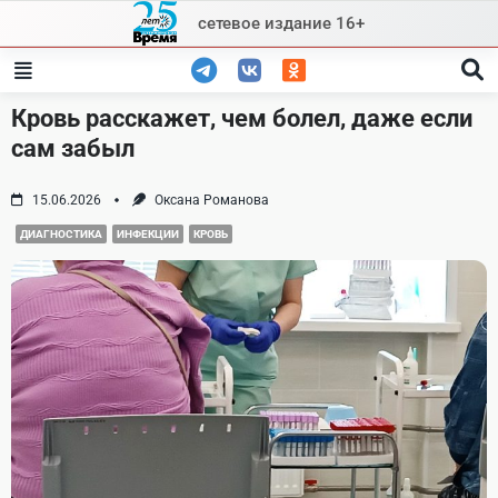
Skip
сетевое издание 16+
to
content
Кровь расскажет, чем болел, даже если
сам забыл
15.06.2026
Оксана Романова
ДИАГНОСТИКА
ИНФЕКЦИИ
КРОВЬ