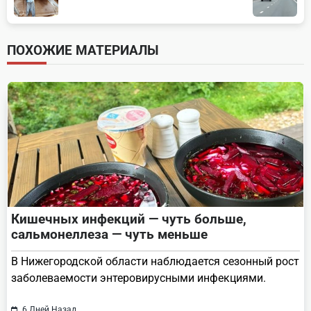
subtitle
screen-
ПОХОЖИЕ МАТЕРИАЛЫ
reader-
text">Page</span>
Кишечных инфекций — чуть больше,
сальмонеллеза — чуть меньше
В Нижегородской области наблюдается сезонный рост
заболеваемости энтеровирусными инфекциями.
6 Дней Назад