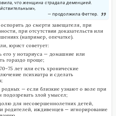
новила, что женщина страдала деменцией.
ействительным»,
продолжила Феттер.
 оспорить до смерти завещателя, при
ности, при отсутствии доказательств или
шениях (например, опечатке).
ли, юрист советует:
ь его у нотариуса — домашние или
ть гораздо проще;
70–75 лет или есть хронические
ключение психиатра и сделать
а;
т родных — если близкие узнают о воле при
н подозревать злой умысел;
долю для несовершеннолетних детей,
 и родителей, иждивенцев — игнорирование
иванию.