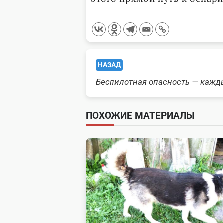
<span
НАЗАД
class="nav-
Беспилотная опасность — кажд
subtitle
ПОХОЖИЕ МАТЕРИАЛЫ
screen-
reader-
text">Page</span>