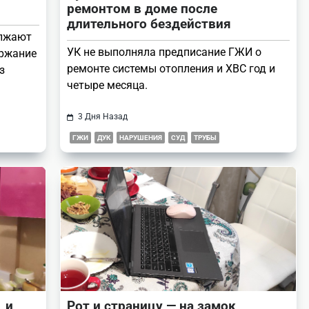
ремонтом в доме после
длительного бездействия
олжают
УК не выполняла предписание ГЖИ о
ержание
ремонте системы отопления и ХВС год и
з
четыре месяца.
3 Дня Назад
ГЖИ
ДУК
НАРУШЕНИЯ
СУД
ТРУБЫ
 и
Рот и страницу — на замок