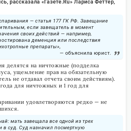
ь, рассказала «Газете.Ru» Лариса Феттер,
спаривания — статья 177 ГК РФ. Завещание
ительным, если завещатель в момент
начения своих действий — например,
гностирована деменция или последствия
сихотропные препараты»,
объяснила юрист.
я делятся на ничтожные (подделка
иуса, ущемление прав на обязательную
ель не отдавал отчета своим действиям).
года для ничтожных и 1 год для
паривании удовлетворяются редко — не
вшихся.
чай: мать завещала все одной из трех
и в суд. Суд назначил посмертную