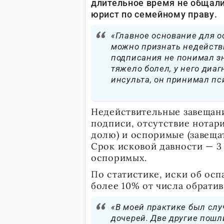
длительное время не общалис
юрист по семейному праву.
«Главное основание для о
можно признать недейств
подписания не понимал з
тяжело болел, у него диа
инсульта, он принимал п
Недействительные завещани
подписи, отсутствие нотар
долю) и оспоримые (завещат
Срок исковой давности — 3 
оспоримых.
По статистике, иски об ос
более 10% от числа обрати
«В моей практике был слу
дочерей. Две другие пошл