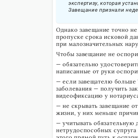
экспертизу, которая уста
Завещание признали нед
Однако завещание точно не
пропуске срока исковой дав
при малозначительных нару
Чтобы завещание не оспори
— обязательно удостоверит
написанные от руки оспори
— если завещателю больше 
заболевания — получить за
видеофиксацию у нотариус
— не скрывать завещание о
жизни, у них меньше причи
— учитывать обязательную 
нетрудоспособных супруга
этого прямой путь к оспар