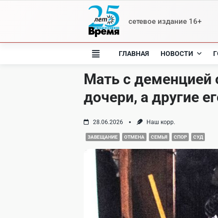
Skip
to
сетевое издание 16+
content
ГЛАВНАЯ
НОВОСТИ
Г
Мать с деменцией 
дочери, а другие е
28.06.2026
Наш корр.
ЗАВЕЩАНИЕ
ОТМЕНА
СЕМЬЯ
СПОР
СУД