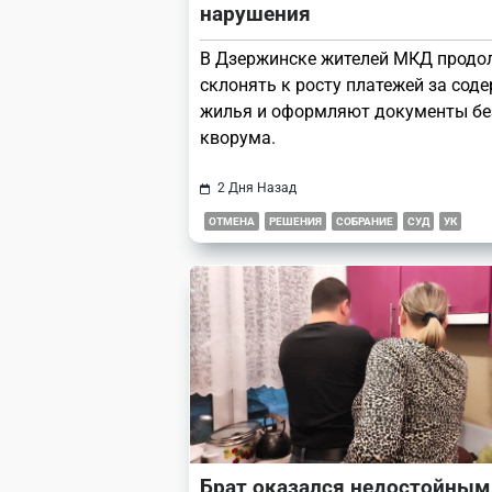
нарушения
В Дзержинске жителей МКД прод
склонять к росту платежей за сод
жилья и оформляют документы бе
кворума.
2 Дня Назад
ОТМЕНА
РЕШЕНИЯ
СОБРАНИЕ
СУД
УК
Брат оказался недостойным,