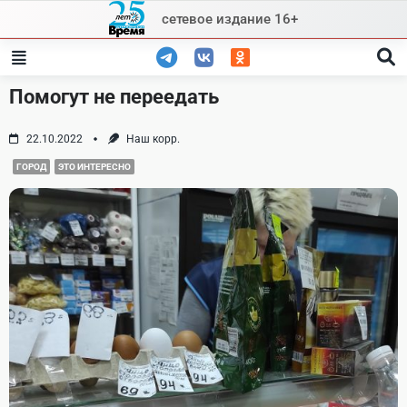
Skip
сетевое издание 16+
to
content
Помогут не переедать
22.10.2022
Наш корр.
ГОРОД
ЭТО ИНТЕРЕСНО