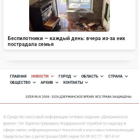
ГЛАВНАЯ
НОВОСТИ
ГОРОД
ОБЛАСТЬ
СТРАНА
ОБЩЕСТВО
АРХИВ
КОНТАКТЫ
DZER.RU © 2008 - 2026 ДЗЕРЖИНСКОЕ ВРЕМЯ. ВСЕ ПРАВА ЗАЩИЩЕНЫ
© Средство массовой информации сетевое издание «Дзержинское
время» 16+ Зарегистрировано Федеральной службой по надзору в
сфере связи, информационных технологий и массовых коммуникаций.
Свидетельство о регистрации СМИ серия Эл № ФС 77 - 80141от