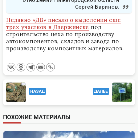
Сергей Баринов.
Недавно «ДВ» писало о выделении еще
трех участков в Дзержинске
под
строительство цеха по производству
автокомпонентов, складов и завода по
производству композитных материалов.
<span
НАЗАД
ДАЛЕЕ
class="nav-
subtitle
screen-
ПОХОЖИЕ МАТЕРИАЛЫ
reader-
text">Page</span>