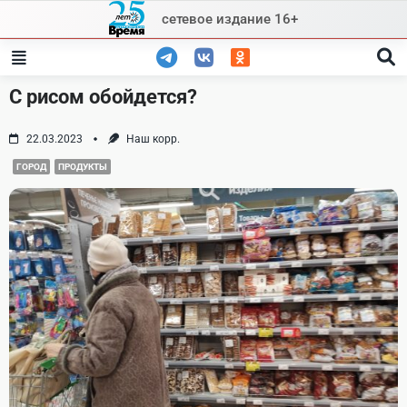
Skip
сетевое издание 16+
to
content
С рисом обойдется?
22.03.2023
Наш корр.
ГОРОД
ПРОДУКТЫ