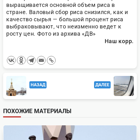
выращивается основной объем риса в
стране. Валовый сбор риса снизился, как и
качество сырья — большой процент риса
выбраковывают, что неизменно ведет к
росту цен. Фото из архива «ДВ»
Наш корр.
<span
НАЗАД
ДАЛЕЕ
class="nav-
subtitle
screen-
ПОХОЖИЕ МАТЕРИАЛЫ
reader-
text">Page</span>