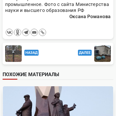
промышленное. Фото с сайта Министерства
науки и высшего образования РФ
Оксана Романова
<span
НАЗАД
ДАЛЕЕ
class="nav-
subtitle
screen-
ПОХОЖИЕ МАТЕРИАЛЫ
reader-
text">Page</span>