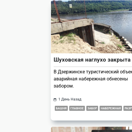
reader-
text">Page</span>
Шуховская наглухо закрыта
В Дзержинске туристический объе
аварийная набережная обнесены
забором.
1 День Назад
БАШНЯ
ГЛАВНОЕ
ЗАБОР
НАБЕРЕЖНАЯ
РАЗ