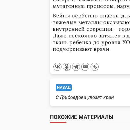
мутагенные процессы, нару
Вейпы особенно опасны для
тяжелые металлы оказываю
внутренней секреции – гор
Даже несколько затяжек в д
ткань ребенка до уровня Х
подчеркивают врачи.
<span
НАЗАД
class="nav-
С Грибоедова увозят кран
subtitle
ПОХОЖИЕ МАТЕРИАЛЫ
screen-