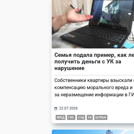
Семья подала пример, как л
получить деньги с УК за
нарушение
Собственники квартиры взыскали 
компенсацию морального вреда и
за неразмещение информации в Г
22.07.2026
ВРЕД
ГИС
СУД
УК
ШТРАФ