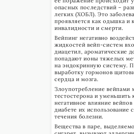
ее поражение происходит у
опасных последствий – раз
легких (ХОБЛ). Это заболев
проявляется как одышка и 
инвалидности и смерти.
Вейпинг негативно воздейст
жидкостей вейп-систем вхо
диацетил, ароматические д
попадают ионы тяжелых мет
на эндокринную систему. 
выработку гормонов щитов
сердца и мозга.
Злоупотребление вейпами 
тестостерона и уменьшить 
негативное влияние вейпов
диабете их использование 
течения болезни.
Вещества в паре, выделяем
сигарет, вызывают аллерги