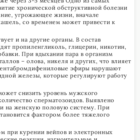
же через 3-5 месяцев Одно из самых
витие хронической обструктивной болезни
ание, угрожающее жизни, вначале
кашель, со временем может привести к
вует и на другие органы. В состав
дят пропиленгликоль, глицерин, никотин,
обавки. При вдыхании пара в организм
аллов – олова, никеля и других, что влияет
Пентабромдифениловые эфиры нарушают
идной железы, которые регулируют работу
может снизить уровень мужского
количество сперматозоидов. Выявлено
 и на женскую половую систему. При
становится фактором более тяжелого
ом при курении вейпов и электронных
ческие реакции, нагноительные и