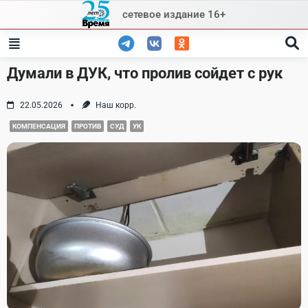
Skip
сетевое издание 16+
to
content
Думали в ДУК, что пролив сойдет с рук
22.05.2026
Наш корр.
КОМПЕНСАЦИЯ
ПРОТИВ
СУД
УК