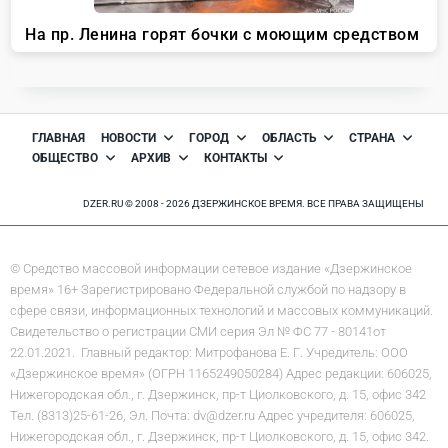
ГЛАВНАЯ
НОВОСТИ
ГОРОД
ОБЛАСТЬ
СТРАНА
ОБЩЕСТВО
АРХИВ
КОНТАКТЫ
DZER.RU © 2008 - 2026 ДЗЕРЖИНСКОЕ ВРЕМЯ. ВСЕ ПРАВА ЗАЩИЩЕНЫ
© Средство массовой информации сетевое издание «Дзержинское
время» 16+ Зарегистрировано Федеральной службой по надзору в
сфере связи, информационных технологий и массовых коммуникаций.
Свидетельство о регистрации СМИ серия Эл № ФС 77 - 80141от
22.01.2021. Главный редактор: Митрофанова Е. Г. Учредитель: ООО
«Дзержинское время» (ОГРН 1165249050284) Адрес редакции: 606025,
Нижегородская обл., г. Дзержинск, пр-т Циолковского, д. 15, офис 342
Тел. (8313)25-61-26, Эл. Почта: dv@dzer.ru Адрес учредителя: 606025,
Нижегородская обл., г. Дзержинск, пр-т Циолковского, д. 15, офис 342.