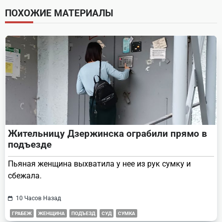
screen-
ПОХОЖИЕ МАТЕРИАЛЫ
reader-
text">Page</span>
Жительницу Дзержинска ограбили прямо в
подъезде
Пьяная женщина выхватила у нее из рук сумку и
сбежала.
10 Часов Назад
ГРАБЕЖ
ЖЕНЩИНА
ПОДЪЕЗД
СУД
СУМКА